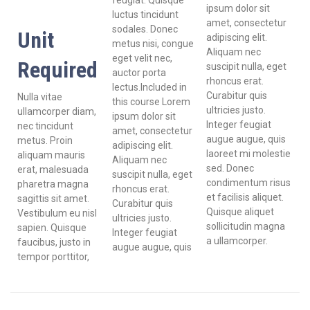
feugiat. Quisque
ipsum dolor sit
luctus tincidunt
amet, consectetur
sodales. Donec
Unit
adipiscing elit.
metus nisi, congue
Aliquam nec
eget velit nec,
Required
suscipit nulla, eget
auctor porta
rhoncus erat.
lectus.Included in
Curabitur quis
Nulla vitae
this course Lorem
ultricies justo.
ullamcorper diam,
ipsum dolor sit
Integer feugiat
nec tincidunt
amet, consectetur
augue augue, quis
metus. Proin
adipiscing elit.
laoreet mi molestie
aliquam mauris
Aliquam nec
sed. Donec
erat, malesuada
suscipit nulla, eget
condimentum risus
pharetra magna
rhoncus erat.
et facilisis aliquet.
sagittis sit amet.
Curabitur quis
Quisque aliquet
Vestibulum eu nisl
ultricies justo.
sollicitudin magna
sapien. Quisque
Integer feugiat
a ullamcorper.
faucibus, justo in
augue augue, quis
tempor porttitor,