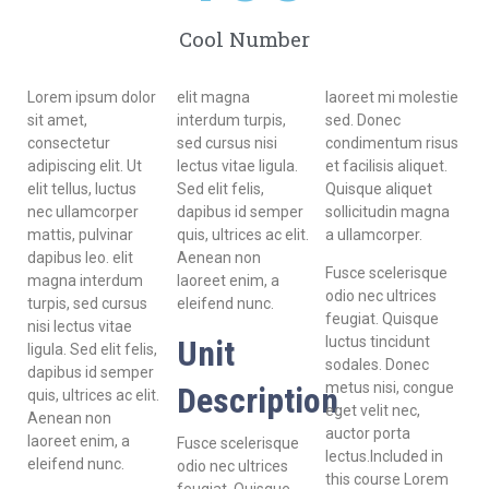
Cool Number
Lorem ipsum dolor
elit magna
laoreet mi molestie
sit amet,
interdum turpis,
sed. Donec
consectetur
sed cursus nisi
condimentum risus
adipiscing elit. Ut
lectus vitae ligula.
et facilisis aliquet.
elit tellus, luctus
Sed elit felis,
Quisque aliquet
nec ullamcorper
dapibus id semper
sollicitudin magna
mattis, pulvinar
quis, ultrices ac elit.
a ullamcorper.
dapibus leo. elit
Aenean non
Fusce scelerisque
magna interdum
laoreet enim, a
odio nec ultrices
turpis, sed cursus
eleifend nunc.
feugiat. Quisque
nisi lectus vitae
Unit
luctus tincidunt
ligula. Sed elit felis,
sodales. Donec
dapibus id semper
metus nisi, congue
Description
quis, ultrices ac elit.
eget velit nec,
Aenean non
auctor porta
laoreet enim, a
Fusce scelerisque
lectus.Included in
eleifend nunc.
odio nec ultrices
this course Lorem